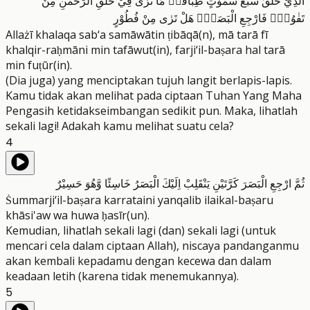
الَّذِيْ خَلَقَ سَبْعَ سَمٰوٰتٍ طِبَاقًاۗ مَا تَرٰى فِيْ خَلْقِ الرَّحْمٰنِ مِنْ
تَفٰوُتٍۗ فَارْجِعِ الْبَصَرَۙ هَلْ تَرٰى مِنْ فُطُوْرٍ
Allażī khalaqa sab‘a samāwātin ṭibāqā(n), mā tarā fī
khalqir-raḥmāni min tafāwut(in), farji‘il-baṣara hal tarā
min fuṭūr(in).
(Dia juga) yang menciptakan tujuh langit berlapis-lapis.
Kamu tidak akan melihat pada ciptaan Tuhan Yang Maha
Pengasih ketidakseimbangan sedikit pun. Maka, lihatlah
sekali lagi! Adakah kamu melihat suatu cela?
4
ثُمَّ ارْجِعِ الْبَصَرَ كَرَّتَيْنِ يَنْقَلِبْ اِلَيْكَ الْبَصَرُ خَاسِئًا وَّهُوَ حَسِيْرٌ
Ṡummarji‘il-baṣara karrataini yanqalib ilaikal-baṣaru
khāsi'aw wa huwa ḥasīr(un).
Kemudian, lihatlah sekali lagi (dan) sekali lagi (untuk
mencari cela dalam ciptaan Allah), niscaya pandanganmu
akan kembali kepadamu dengan kecewa dan dalam
keadaan letih (karena tidak menemukannya).
5