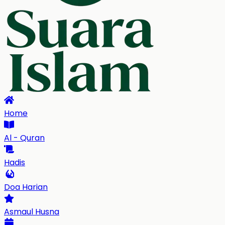
Home
Al - Quran
Hadis
Doa Harian
Asmaul Husna