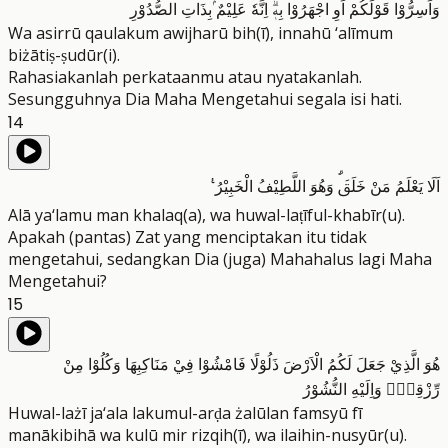
وَاَسِرُّوْا قَوْلَكُمْ اَوِ اجْهَرُوْا بِهٖۗ اِنَّهٗ عَلِيْمٌ ۢبِذَاتِ الصُّدُوْرِ
Wa asirrū qaulakum awijharū bih(ī), innahū ‘alīmum
biżātiṣ-ṣudūr(i).
Rahasiakanlah perkataanmu atau nyatakanlah.
Sesungguhnya Dia Maha Mengetahui segala isi hati.
14
اَلَا يَعْلَمُ مَنْ خَلَقَۗ وَهُوَ اللَّطِيْفُ الْخَبِيْرُ ࣖ
Alā ya‘lamu man khalaq(a), wa huwal-laṭīful-khabīr(u).
Apakah (pantas) Zat yang menciptakan itu tidak
mengetahui, sedangkan Dia (juga) Mahahalus lagi Maha
Mengetahui?
15
هُوَ الَّذِيْ جَعَلَ لَكُمُ الْاَرْضَ ذَلُوْلًا فَامْشُوْا فِيْ مَنَاكِبِهَا وَكُلُوْا مِنْ
رِّزْقِهٖۗ وَاِلَيْهِ النُّشُوْرُ
Huwal-lażī ja‘ala lakumul-arḍa żalūlan famsyū fī
manākibihā wa kulū mir rizqih(ī), wa ilaihin-nusyūr(u).