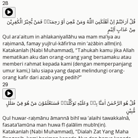
28
قُلْ اَرَءَيْتُمْ اِنْ اَهْلَكَنِيَ اللّٰهُ وَمَنْ مَّعِيَ اَوْ رَحِمَنَاۙ فَمَنْ يُّجِيْرُ الْكٰفِرِيْنَ
مِنْ عَذَابٍ اَلِيْمٍ
Qul ara'aitum in ahlakaniyallāhu wa mam ma‘iya au
raḥimanā, famay yujīrul-kāfirīna min ‘ażābin alīm(in).
Katakanlah (Nabi Muhammad), “Tahukah kamu jika Allah
mematikan aku dan orang-orang yang bersamaku atau
memberi rahmat kepada kami (dengan memperpanjang
umur kami,) lalu siapa yang dapat melindungi orang-
orang kafir dari azab yang pedih?”
29
قُلْ هُوَ الرَّحْمٰنُ اٰمَنَّا بِهٖ وَعَلَيْهِ تَوَكَّلْنَاۚ فَسَتَعْلَمُوْنَ مَنْ هُوَ فِيْ ضَلٰلٍ
مُّبِيْنٍ
Qul huwar-raḥmānu āmannā bihī wa ‘alaihi tawakkalnā,
fasata‘lamūna man huwa fī ḍalālim mubīn(in).
Katakanlah (Nabi Muhammad), “Dialah Zat Yang Maha