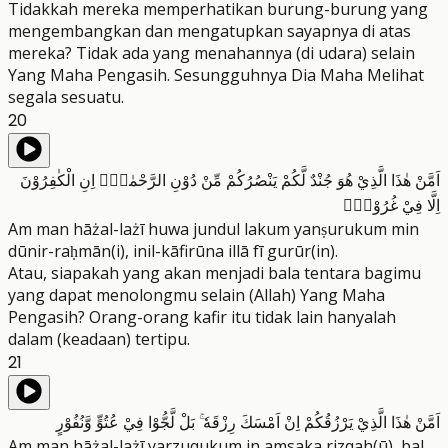
Tidakkah mereka memperhatikan burung-burung yang
mengembangkan dan mengatupkan sayapnya di atas
mereka? Tidak ada yang menahannya (di udara) selain
Yang Maha Pengasih. Sesungguhnya Dia Maha Melihat
segala sesuatu.
20
اَمَّنْ هٰذَا الَّذِيْ هُوَ جُنْدٌ لَّكُمْ يَنْصُرُكُمْ مِّنْ دُوْنِ الرَّحْمٰنِۗ اِنِ الْكٰفِرُوْنَ
اِلَّا فِيْ غُرُوْرٍۚ
Am man hāżal-lażī huwa jundul lakum yanṣurukum min
dūnir-raḥmān(i), inil-kāfirūna illā fī gurūr(in).
Atau, siapakah yang akan menjadi bala tentara bagimu
yang dapat menolongmu selain (Allah) Yang Maha
Pengasih? Orang-orang kafir itu tidak lain hanyalah
dalam (keadaan) tertipu.
21
اَمَّنْ هٰذَا الَّذِيْ يَرْزُقُكُمْ اِنْ اَمْسَكَ رِزْقَهٗ ۚ بَلْ لَّجُّوْا فِيْ عُتُوٍّ وَّنُفُوْرٍ
Am man hāżal-lażī yarzuqukum in amsaka rizqah(ū), bal