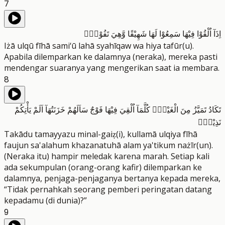
7
اِذَآ اُلْقُوْا فِيْهَا سَمِعُوْا لَهَا شَهِيْقًا وَّهِيَ تَفُوْرُۙ
Iżā ulqū fīhā sami‘ū lahā syahīqaw wa hiya tafūr(u).
Apabila dilemparkan ke dalamnya (neraka), mereka pasti
mendengar suaranya yang mengerikan saat ia membara.
8
تَكَادُ تَمَيَّزُ مِنَ الْغَيْظِۗ كُلَّمَآ اُلْقِيَ فِيْهَا فَوْجٌ سَاَلَهُمْ خَزَنَتُهَآ اَلَمْ يَأْتِكُمْ
نَذِيْرٌۙ
Takādu tamayyazu minal-gaiẓ(i), kullamā ulqiya fīhā
faujun sa'alahum khazanatuhā alam ya'tikum nażīr(un).
(Neraka itu) hampir meledak karena marah. Setiap kali
ada sekumpulan (orang-orang kafir) dilemparkan ke
dalamnya, penjaga-penjaganya bertanya kepada mereka,
“Tidak pernahkah seorang pemberi peringatan datang
kepadamu (di dunia)?”
9