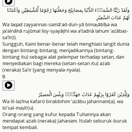
وَلَقَدْ زَيَّنَّا السَّمَاۤءَ الدُّنْيَا بِمَصَابِيْحَ وَجَعَلْنٰهَا رُجُوْمًا لِّلشَّيٰطِيْنِ وَاَعْتَدْنَا
لَهُمْ عَذَابَ السَّعِيْرِ
Wa laqad zayyannas-samā'ad-dun-yā bimaṣābīḥa wa
ja‘alnāhā rujūmal lisy-syayāṭīni wa a‘tadnā lahum ‘ażābas-
sa‘īr(i).
Sungguh, Kami benar-benar telah menghiasi langit dunia
dengan bintang-bintang, menjadikannya (bintang-
bintang itu) sebagai alat pelempar terhadap setan, dan
menyediakan bagi mereka (setan-setan itu) azab
(neraka) Sa‘ir (yang menyala-nyala).
6
وَلِلَّذِيْنَ كَفَرُوْا بِرَبِّهِمْ عَذَابُ جَهَنَّمَۗ وَبِئْسَ الْمَصِيْرُ
Wa lil-lażīna kafarū birabbihim ‘ażābu jahannam(a), wa
bi'sal-maṣīr(u).
Orang-orang yang kufur kepada Tuhannya akan
mendapat azab (neraka) Jahanam. Itulah seburuk-buruk
tempat kembali.