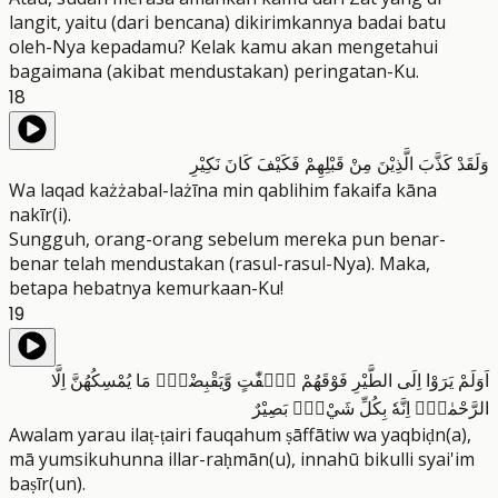
langit, yaitu (dari bencana) dikirimkannya badai batu
oleh-Nya kepadamu? Kelak kamu akan mengetahui
bagaimana (akibat mendustakan) peringatan-Ku.
18
وَلَقَدْ كَذَّبَ الَّذِيْنَ مِنْ قَبْلِهِمْ فَكَيْفَ كَانَ نَكِيْرِ
Wa laqad każżabal-lażīna min qablihim fakaifa kāna
nakīr(i).
Sungguh, orang-orang sebelum mereka pun benar-
benar telah mendustakan (rasul-rasul-Nya). Maka,
betapa hebatnya kemurkaan-Ku!
19
اَوَلَمْ يَرَوْا اِلَى الطَّيْرِ فَوْقَهُمْ صٰۤفّٰتٍ وَّيَقْبِضْنَۘ مَا يُمْسِكُهُنَّ اِلَّا
الرَّحْمٰنُۗ اِنَّهٗ بِكُلِّ شَيْءٍۢ بَصِيْرٌ
Awalam yarau ilaṭ-ṭairi fauqahum ṣāffātiw wa yaqbiḍn(a),
mā yumsikuhunna illar-raḥmān(u), innahū bikulli syai'im
baṣīr(un).