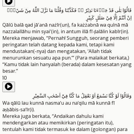
قَالُوْا بَلٰى قَدْ جَاۤءَنَا نَذِيْرٌ ەۙ فَكَذَّبْنَا وَقُلْنَا مَا نَزَّلَ اللّٰهُ مِنْ شَيْءٍۖ
اِنْ اَنْتُمْ اِلَّا فِيْ ضَلٰلٍ كَبِيْرٍ
Qālū balā qad jā'anā nażīr(un), fa każżabnā wa qulnā mā
nazzalallāhu min syai'(in), in antum illā fī ḍalālin kabīr(in).
Mereka menjawab, “Pernah! Sungguh, seorang pemberi
peringatan telah datang kepada kami, tetapi kami
mendustakan(-nya) dan mengatakan, ‘Allah tidak
menurunkan sesuatu apa pun.’” (Para malaikat berkata,)
“Kamu tidak lain hanyalah (berada) dalam kesesatan yang
besar.”
10
وَقَالُوْا لَوْ كُنَّا نَسْمَعُ اَوْ نَعْقِلُ مَا كُنَّا فِيْٓ اَصْحٰبِ السَّعِيْرِ
Wa qālū lau kunnā nasma‘u au na‘qilu mā kunnā fī
aṣḥābis-sa‘īr(i).
Mereka juga berkata, “Andaikan dahulu kami
mendengarkan atau memikirkan (peringatan itu),
tentulah kami tidak termasuk ke dalam (golongan) para