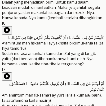
Dialah yang menjadikan bumi untuk kamu dalam
keadaan mudah dimanfaatkan. Maka, jelajahilah segala
penjurunya dan makanlah sebagian dari rezeki-Nya.
Hanya kepada-Nya kamu (kembali setelah) dibangkitkan.
16
ءَاَمِنْتُمْ مَّنْ فِى السَّمَاۤءِ اَنْ يَّخْسِفَ بِكُمُ الْاَرْضَ فَاِذَا هِيَ تَمُوْرُۙ
A'amintum man fis-samā'i ay yakhsifa bikumul-arḍa fa'iżā
hiya tamūr(u).
Sudah merasa amankah kamu dari Zat yang di langit,
yaitu (dari bencana) dibenamkannya bumi oleh-Nya
bersama kamu ketika tiba-tiba ia terguncang?
17
اَمْ اَمِنْتُمْ مَّنْ فِى السَّمَاۤءِ اَنْ يُّرْسِلَ عَلَيْكُمْ حَاصِبًاۗ فَسَتَعْلَمُوْنَ
كَيْفَ نَذِيْرِ
Am amintum man fis-samā'i ay yursila ‘alaikum ḥāṣibā(n),
fa sata‘lamūna kaifa nażīr(i).
Atau, sudah merasa amankah kamu dari Zat yang di