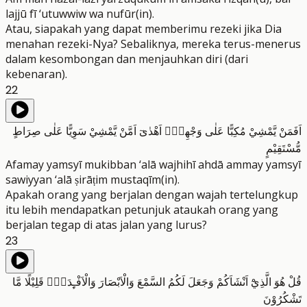
lajjū fī ‘utuwwiw wa nufūr(in).
Atau, siapakah yang dapat memberimu rezeki jika Dia
menahan rezeki-Nya? Sebaliknya, mereka terus-menerus
dalam kesombongan dan menjauhkan diri (dari
kebenaran).
22
اَفَمَنْ يَّمْشِيْ مُكِبًّا عَلٰى وَجْهِهٖٓ اَهْدٰىٓ اَمَّنْ يَّمْشِيْ سَوِيًّا عَلٰى صِرَاطٍ
مُّسْتَقِيْمٍ
Afamay yamsyī mukibban ‘alā wajhihī ahdā ammay yamsyī
sawiyyan ‘alā ṣirāṭim mustaqīm(in).
Apakah orang yang berjalan dengan wajah tertelungkup
itu lebih mendapatkan petunjuk ataukah orang yang
berjalan tegap di atas jalan yang lurus?
23
قُلْ هُوَ الَّذِيْٓ اَنْشَاَكُمْ وَجَعَلَ لَكُمُ السَّمْعَ وَالْاَبْصَارَ وَالْاَفْـِٕدَةَۗ قَلِيْلًا مَّا
تَشْكُرُوْنَ