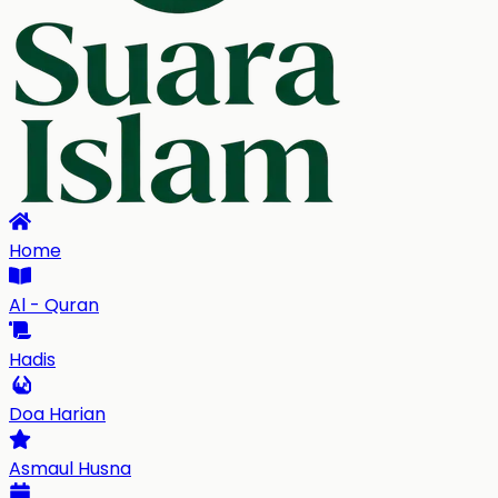
Home
Al - Quran
Hadis
Doa Harian
Asmaul Husna